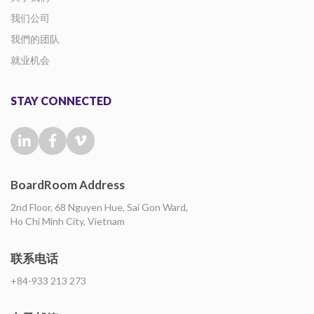
我们公司
我們的团队
就业机会
STAY CONNECTED
BoardRoom Address
2nd Floor, 68 Nguyen Hue, Sai Gon Ward,
Ho Chi Minh City, Vietnam
联系电话
+84-933 213 273