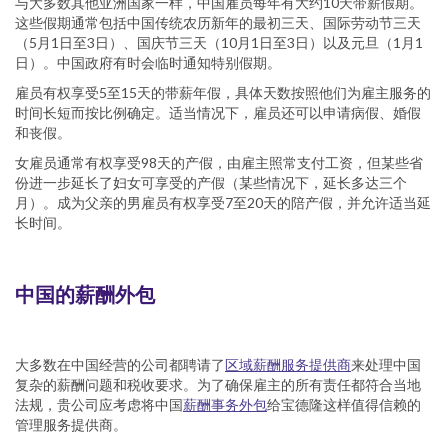
与大多数其他亚洲国家一样，中国雇员每年有大约10天带薪假期。
这些假期通常包括中国传统农历新年的最初三天、国际劳动节三天
（5月1日至3日）、国庆节三天（10月1日至3日）以及元旦（1月1
日）。中国政府有时会临时通知特别假期。
雇员有权享受5至15天的带薪年假，具体天数按照他们为雇主服务的
时间长短而按比例确定。适当情况下，雇员还可以申请病假、婚假
和丧假。
女雇员通常有权享受98天的产假，由雇主照常支付工资，但某些省
份进一步延长了妇女可享受的产假（某些情况下，延长多达三个
月）。成为父亲的男雇员有权享受7至20天的陪产假，并允许适当延
长时间。
中国的薪酬外包
大多数在中国经营的公司都聘请了
区域薪酬服务提供商
来处理中国
复杂的薪酬问题和税收要求。为了确保雇主的所有责任都符合当地
法规，贵公司应考虑将中国
薪酬事务外包
给宝德隆这样值得信赖的
管理服务提供商。