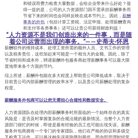
和错误而费力检查大量数据，会给企业带来什么好处？值
得一提的是，公司的人力资源部门因不需承担薪酬事务而
节省下来的时间也会同样反映在成本节约上。因此，
薪酬
事务的外包
（包括计算工资税、法定申报、处理薪酬查询
和支付等各类事务）还可以让贵公司获得财政利益！
“人力资源不是我们创造出来的一件事，而是随
着公司运营而出现的事务。”——史蒂夫·怀恩
薪酬软件的维持成本、处理工资所需的额外人员、文书工作的管理
以及税务责任，这些加起来可能是一个相当大的金额。因此，除了
节省时间和成本外，聘请薪酬外包服务商处理薪酬事务可以最大限
度地带来各个方面的节约。
综上所述，薪酬外包能在多大程度上帮助贵公司降低成本，取决于
目前贵公司内部薪酬管理的效率水平，以及贵公司薪酬处理的复杂
程度。
薪酬服务外包商可以让您无需担心合规性和数据安全。
人力资源团队在处理内部薪酬事务时所面临的一个始终存在的真实
风险是：是否及时掌握复杂的合规法规的最新情况。当整个人力资
源部门很忙的时候，即使是最有经验的员工也可能出现失误。薪酬
服务外包商拥有一个专门的专家团队，他们在严格的协议和多级交
叉检查下运作，可以将这种失误风险降到最低，而内部管理时经常