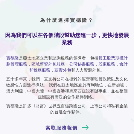
為什麼選擇寶德隆？
因為我們可以在各個階段幫助您進一步，更快地發展
業務
寶德隆
是亞太地區企業和諮詢服務的領導者，包括
員工股票期權計
劃管理服務
，
區域薪資外包服務
，
公司秘書服務
，
股東服務
，
會計
和稅務服務
，
薪資外包
和人力資源外包。
五十多年來，我們一直支持公司在復雜的運營和監管政策以及文化
敏感性方面進行導航。 我們在亞太地區處於有利地位，在新加坡，
澳大利亞，中國大陸，中國香港和馬來西亞設有辦事處，並在整個
亞洲設有廣泛的合作夥伴網絡。
寶德隆是許多《財富》世界五百強跨國公司，上市公司和私有企業
的首選合作夥伴。
索取服務報價