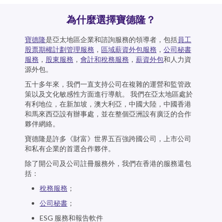
為什麼選擇寶德隆？
寶德隆
是亞太地區企業和諮詢服務的領導者，包括
員工
股票期權計劃管理服務
，
區域薪資外包服務
，
公司秘書
服務
，
股東服務
，
會計和稅務服務
，
薪資外包
和人力資
源外包。
五十多年來，我們一直支持公司在複雜的運營和監管政
策以及文化敏感性方面進行導航。 我們在亞太地區處於
有利地位，在新加坡，澳大利亞，中國大陸，中國香港
和馬來西亞設有辦事處，並在整個亞洲設有廣泛的合作
夥伴網絡。
寶德隆是許多《財富》世界五百強跨國公司，上市公司
和私有企業的首選合作夥伴。
除了開公司及公司註冊服務外，我們在香港的服務還包
括：
稅務服務
；
公司秘書
；
ESG 服務和報告軟件